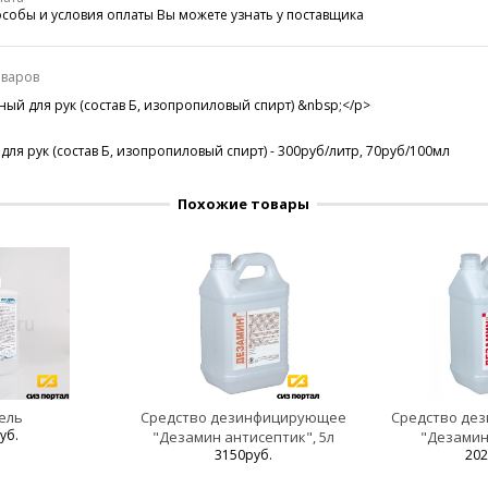
собы и условия оплаты Вы можете узнать у поставщика
оваров
ый для рук (состав Б, изопропиловый спирт) &nbsp;</p>
ля рук (состав Б, изопропиловый спирт) - 300руб/литр, 70руб/100мл
Похожие товары
ель
Средство дезинфицирующее
Средство де
уб.
"Дезамин антисептик", 5л
"Дезамин 
3150руб.
202