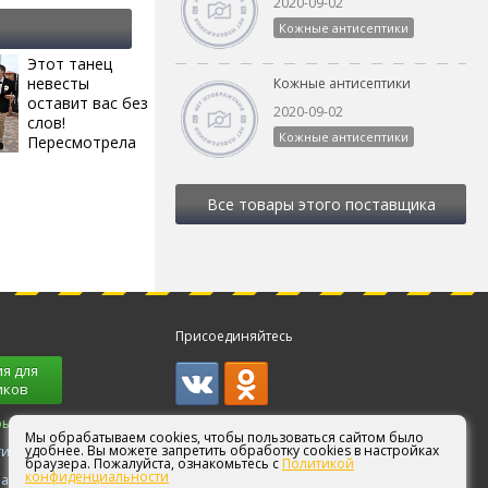
2020-09-02
Кожные антисептики
Этот танец
i
невесты
Кожные антисептики
оставит вас без
2020-09-02
слов!
Кожные антисептики
Пересмотрела
10 раз
Все товары этого поставщика
Присоединяйтесь
я для
иков
ры!
Мы обрабатываем cookies, чтобы пользоваться сайтом было
удобнее. Вы можете запретить обработку cookies в настройках
ги
браузера. Пожалуйста, ознакомьтесь с
Политикой
конфиденциальности
партнерам