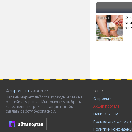
Эт
ун
за 
©
sizportal.ru
, 2014-2026
О нас
Первый маркетплейс спецодежды и СИЗ на
О проекте
российском рынке. Мы помогаем выбрать
Акции портала!
качественные средства защиты, чтобы
сделать работу безопасной.
Написать Нам
Пользовательское с
Политики конфиденц