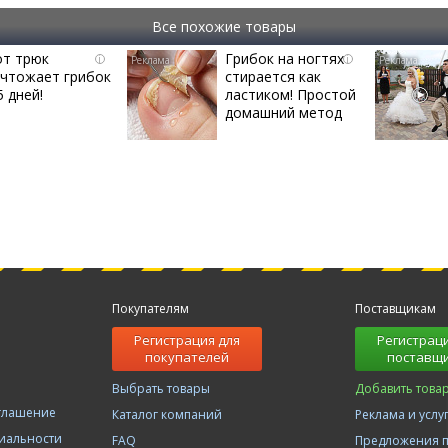
Все похожие товары
от трюк
Грибок на ногтях
i
i
ичтожает грибок
стирается как
5 дней!
ластиком! Простой
домашний метод
Покупателям
Поставщикам
Регистрация для
Регистраци
покупателей
поставщ
Выбрать товары
Добавить това
оглашение
Каталог компаний
Реклама и услу
иальности
FAQ
Предложения 