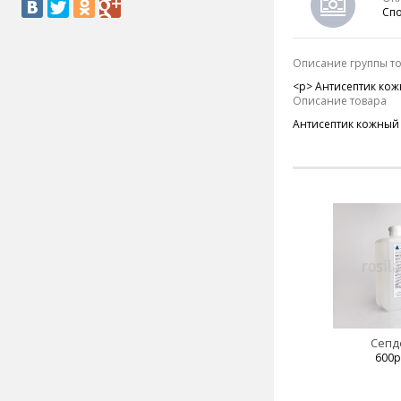
Спо
Описание группы т
<p>
Антисептик кожн
Описание товара
Антисептик кожный д
Сепд
600р