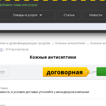
Добавить товар или услугу!
Товары и услуги
Статьи
Новости
тики и дезинфицирующие средства
→
Кожные антисептики
→
Кожные ан
319 просмотров
Кожные антисептики
договорная
ное
тавка
имость и условия доставки уточняйте у менеджеров компании
лата